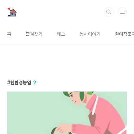
본문 바로가기
홈
즐겨찾기
태그
농사이야기
원예작물
친환경농업
2