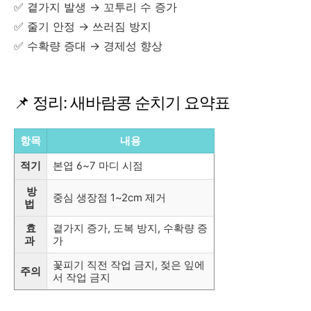
✅ 곁가지 발생 → 꼬투리 수 증가
✅ 줄기 안정 → 쓰러짐 방지
✅ 수확량 증대 → 경제성 향상
📌 정리: 새바람콩 순치기 요약표
항목
내용
적기
본엽 6~7 마디 시점
방
중심 생장점 1~2cm 제거
법
효
곁가지 증가, 도복 방지, 수확량 증
과
가
꽃피기 직전 작업 금지, 젖은 잎에
주의
서 작업 금지