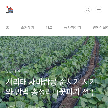
본문 바로가기
홈
즐겨찾기
태그
농사이야기
원예작물
농사노하우
서리태 새바람콩 순치기 시기
와 방법 총정리! (꽃피기 전 )
by 마음씨농장
2025. 7. 11.