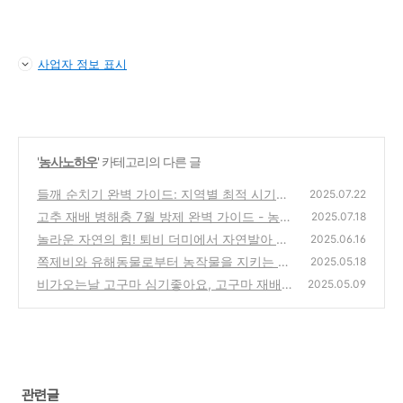
사업자 정보 표시
'
농사노하우
' 카테고리의 다른 글
들깨 순치기 완벽 가이드: 지역별 최적 시기와
2025.07.22
방법으로 수확량 2배 늘리기
고추 재배 병해충 7월 방제 완벽 가이드 - 농약
(3)
2025.07.18
살포부터 칼슘제까지
놀라운 자연의 힘! 퇴비 더미에서 자연발아 감
(0)
2025.06.16
자 관찰해 보기
쪽제비와 유해동물로부터 농작물을 지키는 법!
(1)
2025.05.18
피해 작물부터 실전 방제법까지
비가오는날 고구마 심기좋아요, 고구마 재배
(3)
2025.05.09
완벽 가이드
(2)
관련글