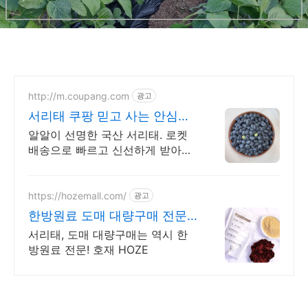
http://m.coupang.com
광고
서리태 쿠팡 믿고 사는 안심구
매
알알이 선명한 국산 서리태. 로켓
배송으로 빠르고 신선하게 받아보
세요! 영양 풍부한 고소한 서리태.
개별 포장이라 위생적이고 휴대도
편리해요.
https://hozemall.com/
광고
한방원료 도매 대량구매 전문
대량으로만 구매 가능
서리태, 도매 대량구매는 역시 한
방원료 전문! 호재 HOZE