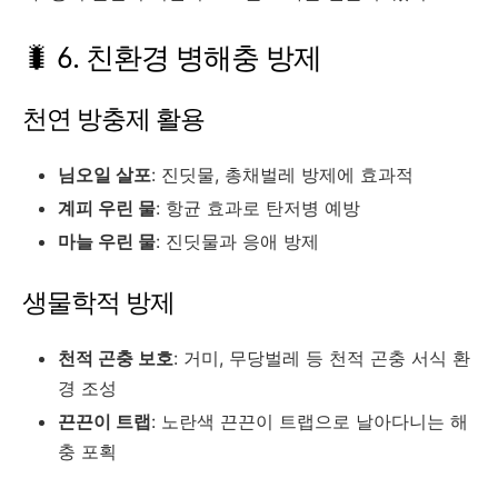
🐛 6. 친환경 병해충 방제
천연 방충제 활용
님오일 살포
: 진딧물, 총채벌레 방제에 효과적
계피 우린 물
: 항균 효과로 탄저병 예방
마늘 우린 물
: 진딧물과 응애 방제
생물학적 방제
천적 곤충 보호
: 거미, 무당벌레 등 천적 곤충 서식 환
경 조성
끈끈이 트랩
: 노란색 끈끈이 트랩으로 날아다니는 해
충 포획