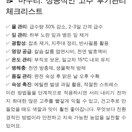
📝 마무리: 성공적인 고추 후기관리
체크리스트
✅
물 관리
: 급수량 30% 감소, 2-3일 간격 급수
✅
잎 관리
: 하부 노란 잎과 병든 잎 제거
✅
광합성
: 잡초 제거, 지주대 정리, 반사필름 활용
✅
영양 공급
: 칼슘·칼륨 엽면시비, 천연 발효액비
✅
온도 관리
: 부직포 보온, 일교차 15℃ 내외 유지
✅
병해충
: 천연 방충제, 생물학적 방제
✅
품질 관리
: 완전 숙성 후 맑은 날 오후 수확
✅
숙성 촉진
: 에틸렌 발생 과일 활용, 적절한 스트레스
이런 방법들을 단계적으로 적용하시면 서리 내리기 전까
지 최대한 많은 고추를 빨갛게 익힐 수 있고, 건고추로 만
들었을 때도 색깔과 맛이 훨씬 좋아집니다. 무엇보다 친환
경적인 방법이라 안전하고 지속 가능한 농업을 실천할 수
있어요.