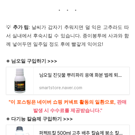
💡
추가 팁
: 날씨가 갑자기 추워지면 덜 익은 고추라도 따
서 실내에서 후숙시킬 수 있습니다. 종이봉투에 사과와 함
께 넣어두면 일주일 정도 후에 빨갛게 익어요!
※ 님오일 구입하기 >>>
님오일 진딧물 뿌리파리 응애 화분 벌레 퇴치 약 수용성 고추 배추 진드기 날파리 퇴치제 : 모두
smartstore.naver.com
"이 포스팅은 네이버 쇼핑 커넥트 활동의 일환으로,
판매
발생 시 수수료를 제공받습니다."
※ 다기능 칼슘제 구입하기 >>>
퍼펙트칼 500ml 고추 배추 칼슘제 붕소 칼붕 마그네슘 부족 킬레이트 칼슘 토마토 다육 : 농사친구