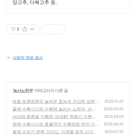
양고추, 다복고추 등.
2
사업자 정보 표시
'
농사노하우
' 카테고리의 다른 글
제철 토종땅콩의 놀라운 효능과 건강한 섭취방
2025.10.20
법 | 무농약 땅콩의 특별함
들깨 수확시기와 수확량 늘리는 노하우, 손쉽
(4)
2025.09.30
게 수확하는 방법
서리태 품종별 수확량 극대화! 착협기 수분관
(0)
2025.09.05
리 완벽 가이드
참깨 수확시기와 효율적인 수확방법 완전 가이
(0)
2025.08.20
드 - 묶지 않고 말리는 건조 방법까지
들깨 순치기 완벽 가이드: 지역별 최적 시기와
(3)
2025.07.22