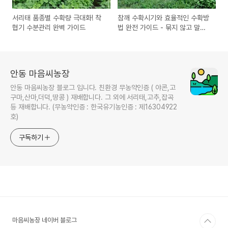
서리태 품종별 수확량 극대화! 착
참깨 수확시기와 효율적인 수확방
협기 수분관리 완벽 가이드
법 완전 가이드 - 묶지 않고 말리
는 건조 방법까지
안동 마음씨농장
안동 마음씨농장 블로그 입니다. 친환경 무농약인증 ( 야콘,고
구마,산마,더덕,땅콩 ) 재배합니다. 그 외에 서리태,고추,잡곡
등 재배합니다. (무농약인증 : 한국유기농인증 : 제16304922
호)
구독하기
마음씨농장 네이버 블로그