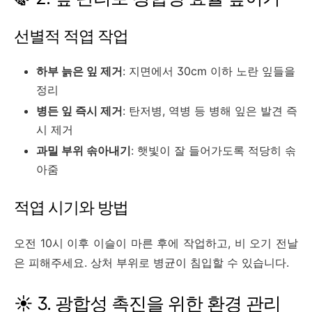
선별적 적엽 작업
하부 늙은 잎 제거
: 지면에서 30cm 이하 노란 잎들을
정리
병든 잎 즉시 제거
: 탄저병, 역병 등 병해 잎은 발견 즉
시 제거
과밀 부위 솎아내기
: 햇빛이 잘 들어가도록 적당히 솎
아줌
적엽 시기와 방법
오전 10시 이후 이슬이 마른 후에 작업하고, 비 오기 전날
은 피해주세요. 상처 부위로 병균이 침입할 수 있습니다.
☀️ 3. 광합성 촉진을 위한 환경 관리