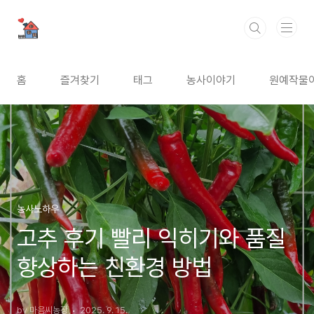
본문 바로가기
홈
즐겨찾기
태그
농사이야기
원예작물
농사노하우
고추 후기 빨리 익히기와 품질
향상하는 친환경 방법
by 마음씨농장
2025. 9. 15.