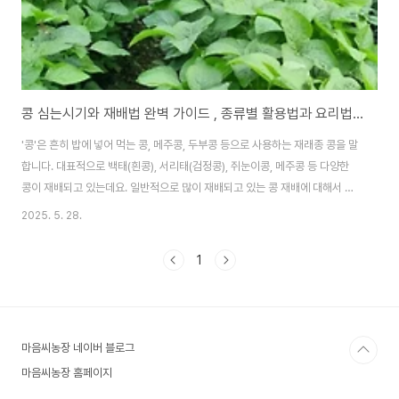
콩 심는시기와 재배법 완벽 가이드 , 종류별 활용법과 요리법까지
'콩'은 흔히 밥에 넣어 먹는 콩, 메주콩, 두부콩 등으로 사용하는 재래종 콩을 말
합니다. 대표적으로 백태(흰콩), 서리태(검정콩), 쥐눈이콩, 메주콩 등 다양한
콩이 재배되고 있는데요. 일반적으로 많이 재배되고 있는 콩 재배에 대해서 알
아보도록 하겠습니다. 목차일반콩 심는시기일반콩 품종과 종류재배법과 관리
2025. 5. 28.
요령콩 활용방법콩 요리법콩의 영양성분과 효능자주묻는 질문 "> ① 콩 심는
시기최적 파종시기콩의 파종시기는 5월 초순부터 6월 중순까지가 가장 적합
1
합니다. 특히 5월 중하순이 가장 이상적인 시기로 여겨집니다.지역별 파종시기
중부지역: 5월 15일 ~ 6월 10일남부지역: 5월 10일 ~ 6월 15일고냉지: 5월
20일 ~ 6월 5일파종시기 주의사항6월 중순 이후 늦파종할 경우 수확량이 현
저히 감소하므로,..
마음씨농장 네이버 블로그
마음씨농장 홈페이지