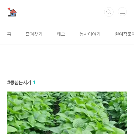
본문 바로가기
홈
즐겨찾기
태그
농사이야기
원예작물
콩심는시기
1