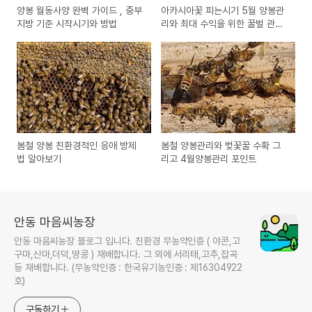
양봉 월동사양 완벽 가이드 , 중부
아카시아꽃 피는시기 5월 양봉관
지방 기준 시작시기와 방법
리와 최대 수익을 위한 꿀벌 관리
노하우
봄철 양봉 친환경적인 응애 방제
봄철 양봉관리와 벚꽃꿀 수확 그
법 알아보기
리고 4월양봉관리 포인트
안동 마음씨농장
안동 마음씨농장 블로그 입니다. 친환경 무농약인증 ( 야콘,고
구마,산마,더덕,땅콩 ) 재배합니다. 그 외에 서리태,고추,잡곡
등 재배합니다. (무농약인증 : 한국유기농인증 : 제16304922
호)
구독하기