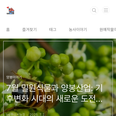
본문 바로가기
홈
즐겨찾기
태그
농사이야기
원예작물
양봉이야기
7월 밀원식물과 양봉산업: 기
후변화 시대의 새로운 도전과
기회
by 마음씨농장
2025. 7. 2.