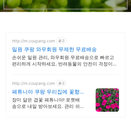
http://m.coupang.com
광고
밀원 쿠팡 와우회원 무제한 무료배송
손쉬운 밀원 관리, 와우회원 무료배송으로 빠르고
편리하게 시작하세요. 반려동물의 안전이 걱정이라
면? 견고한 사육장으로 소중한 가족을 보호하세요.
http://m.coupang.com
광고
페튜니아 쿠팡 우리집에 꽃향
기를
장미 닮은 겹꽃 페튜니아! 로켓배
송으로 내일 받아보세요. 관리 쉬
운 화초로 기분 전환. 햇빛 잘 드는
곳에서 오래도록 피어요.