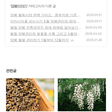
'
양봉이야기
' 카테고리의 다른 글
양봉 월동사양 완벽 가이드 , 중부지방 기준 시
2025.09.21
작시기와 방법
아카시아꽃 피는시기 5월 양봉관리와 최대 수
(0)
2025.05.11
익을 위한 꿀벌 관리 노하우
봄철 양봉 친환경적인 응애 방제법 알아보기
(6)
2025.04.05
봄철 양봉관리와 벚꽃꿀 수확 그리고 4월양봉
(16)
2025.04.02
관리 포인트
양봉 월별 관리하기 1월부터 12월까지
(17)
2025.01.28
(4)
관련글